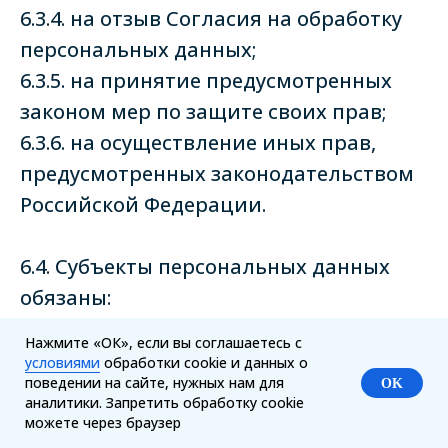
6.3.4. на отзыв Согласия на обработку
персональных данных;
6.3.5. на принятие предусмотренных
законом мер по защите своих прав;
6.3.6. на осуществление иных прав,
предусмотренных законодательством
Российской Федерации.
6.4. Субъекты персональных данных
обязаны:
Нажмите «ОК», если вы соглашаетесь с
6.4.1. предоставлять Оператору
условиями
обработки cookie и данных о
поведении на сайте, нужных нам для
OK
достоверные данные о себе;
аналитики. Запретить обработку cookie
6.4.2. предоставлять документы,
можете через браузер